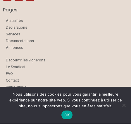
Pages
Actualités
Déclarations
Services
Documentations
Annonces
Découvrir les vignerons
Le Syndicat
FAQ
Contact
Pique-Nique
Nous utilisons des cookies pour vous garantir la meilleure
expérience sur notre site web. Si vous continuez à utiliser ce
site, nous supposerons que vous en êtes satisfait.
OK
Plan du site
Mentions légales
RGPD
CGV
Copyright 2026 Vigneron Indépendant de l'Hérault - Design by Studio Gazoline