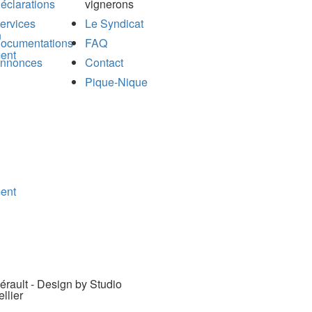
éclarations
vignerons
ervices
Le Syndicat
n
ocumentations
FAQ
ent
nnonces
Contact
Pique-Nique
ent
rault - Design by Studio
llier