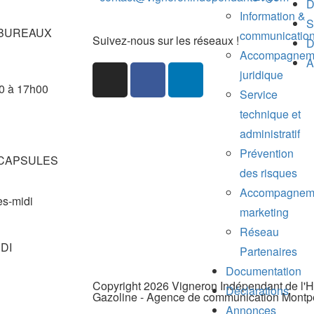
D
Information &
S
re BUREAUX
communicatio
Suivez-nous sur les réseaux !
D
Accompagnem
A
juridique
0 à 17h00
Service
technique et
administratif
Prévention
re CAPSULES
des risques
Accompagnem
ès-midi
marketing
Réseau
DI
Partenaires
Documentation
Copyright 2026 Vigneron Indépendant de l'Hé
Déclarations
Gazoline - Agence de communication Montpe
Annonces