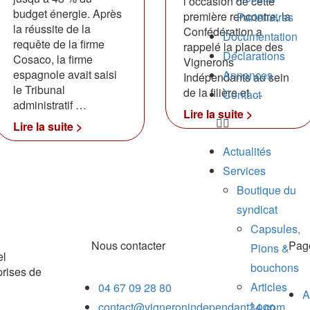
l’occasion de cette
budget énergie. Après
première rencontre, la
Partenaires
la réussite de la
Confédération a
Documentation
requête de la firme
rappelé la place des
Déclarations
Cosaco, la firme
Vignerons
espagnole avait saisi
Annonces
Indépendants au sein
le Tribunal
de la filière et …
Contact
administratif …
Lire la suite >
Lire la suite >
Actualités
Services
Boutique du
syndicat
Capsules,
Nous contacter
Pag
Pions &
el
bouchons
prises de
Articles
04 67 09 28 80
A
Logo
contact@vigneronindependant34.com