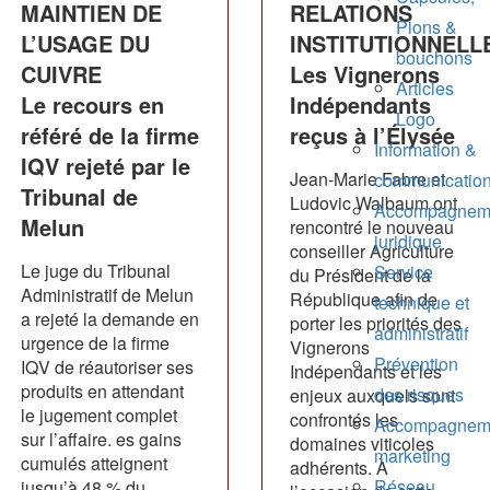
MAINTIEN DE
RELATIONS
Pions &
L’USAGE DU
INSTITUTIONNELL
bouchons
CUIVRE
Les Vignerons
Articles
Le recours en
Indépendants
Logo
référé de la firme
reçus à l’Élysée
Information &
IQV rejeté par le
Jean-Marie Fabre et
communicatio
Tribunal de
Ludovic Walbaum ont
Accompagnem
Melun
rencontré le nouveau
juridique
conseiller Agriculture
Le juge du Tribunal
Service
du Président de la
Administratif de Melun
République afin de
technique et
a rejeté la demande en
porter les priorités des
administratif
urgence de la firme
Vignerons
Prévention
IQV de réautoriser ses
Indépendants et les
produits en attendant
des risques
enjeux auxquels sont
le jugement complet
confrontés les
Accompagnem
sur l’affaire. es gains
domaines viticoles
marketing
cumulés atteignent
adhérents. À
Réseau
jusqu’à 48 % du