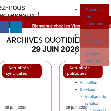
ez-nous
Découvrir
es réseaux !
les
vignerons
Bienvenue chez les Vignerons Indépendants de l'Héra
Le
ARCHIVES QUOTIDIENNES :
Syndicat
29 JUIN 2026
Espace
adhérent
Actualités
Actualités
syndicales
politiques
Actualités
Services
Boutique du
syndicat
29 juin 2026
29 juin 2026
Capsules,