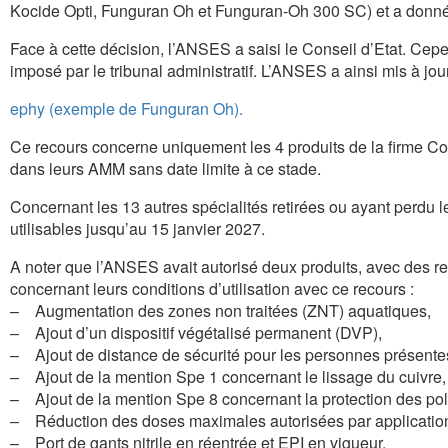
Kocide Opti, Funguran Oh et Funguran-Oh 300 SC) et a donné
Face à cette décision, l’ANSES a saisi le Conseil d’Etat. Cepe
imposé par le tribunal administratif. L’ANSES a ainsi mis à jou
ephy (exemple de Funguran Oh).
Ce recours concerne uniquement les 4 produits de la firme Cos
dans leurs AMM sans date limite à ce stade.
Concernant les 13 autres spécialités retirées ou ayant perdu 
utilisables jusqu’au 15 janvier 2027.
A noter que l’ANSES avait autorisé deux produits, avec des re
concernant leurs conditions d’utilisation avec ce recours :
– Augmentation des zones non traitées (ZNT) aquatiques,
– Ajout d’un dispositif végétalisé permanent (DVP),
– Ajout de distance de sécurité pour les personnes présentes
– Ajout de la mention Spe 1 concernant le lissage du cuivre,
– Ajout de la mention Spe 8 concernant la protection des poll
– Réduction des doses maximales autorisées par applicatio
– Port de gants nitrile en réentrée et EPI en vigueur,