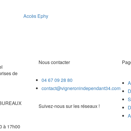
Accès Ephy
Nous contacter
Pag
el
prises de
04 67 09 28 80
A
contact@vigneronindependant34.com
D
S
re BUREAUX
Suivez-nous sur les réseaux !
D
A
0 à 17h00