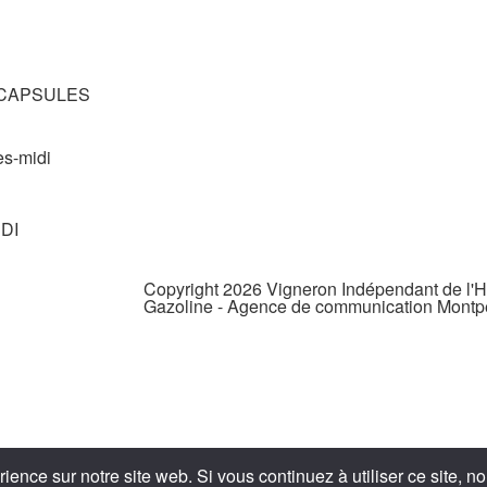
re CAPSULES
ès-midi
DI
Copyright 2026 Vigneron Indépendant de l'Hé
Gazoline - Agence de communication Montpe
ience sur notre site web. Si vous continuez à utiliser ce site, 