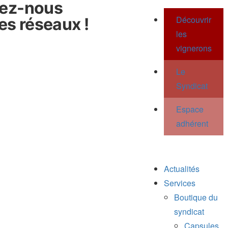
vez-nous
Découvrir
les réseaux !
les
vignerons
Le
Syndicat
Espace
adhérent
Actualités
Services
Boutique du
syndicat
Capsules,