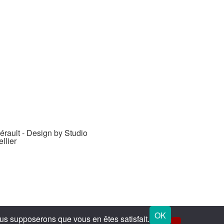
rault - Design by Studio
llier
OK
nous supposerons que vous en êtes satisfait.