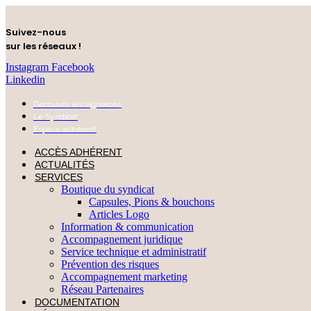
Suivez-nous
sur les réseaux !
Instagram
Facebook
Linkedin
Découvrir les vignerons
Le Syndicat
Espace adhérent
ACCÈS ADHÉRENT
ACTUALITÉS
SERVICES
Boutique du syndicat
Capsules, Pions & bouchons
Articles Logo
Information & communication
Accompagnement juridique
Service technique et administratif
Prévention des risques
Accompagnement marketing
Réseau Partenaires
DOCUMENTATION