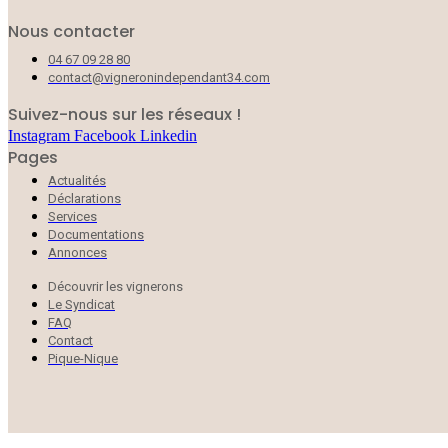
Nous contacter
04 67 09 28 80
contact@vigneronindependant34.com
Suivez-nous sur les réseaux !
Instagram
Facebook
Linkedin
Pages
Actualités
Déclarations
Services
Documentations
Annonces
Découvrir les vignerons
Le Syndicat
FAQ
Contact
Pique-Nique