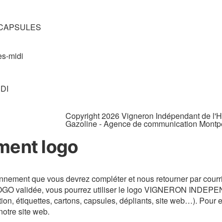
re CAPSULES
ès-midi
DI
Copyright 2026 Vigneron Indépendant de l'Hé
Gazoline - Agence de communication Montpe
ment logo
onnement que vous devrez compléter et nous retourner par cour
 LOGO validée, vous pourrez utiliser le logo VIGNERON INDEP
on, étiquettes, cartons, capsules, dépliants, site web…). Pour en
otre site web.