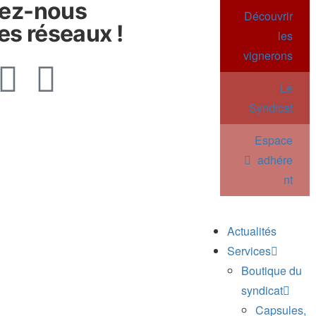
vez-nous
Découvrir
les réseaux !
les
vignerons
Le
Syndicat
Espace
adhére
nt
Actualités
Services
Boutique du
syndicat
Capsules,