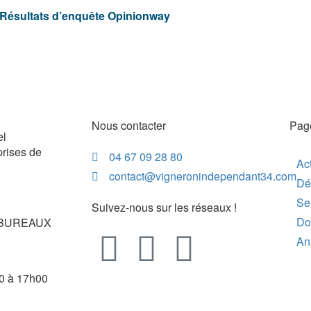
Résultats d’enquête Opinionway
Nous contacter
Pag
el
prises de
04 67 09 28 80
Act
contact@vigneronindependant34.com
Dé
Se
Suivez-nous sur les réseaux !
Do
re BUREAUX
An
0 à 17h00