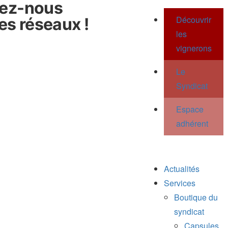
vez-nous
Découvrir
les réseaux !
les
vignerons
Le
Syndicat
Espace
adhérent
Actualités
Services
Boutique du
syndicat
Capsules,