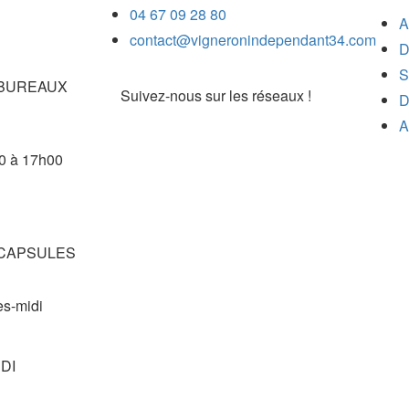
04 67 09 28 80
A
contact@vigneronindependant34.com
D
S
re BUREAUX
Suivez-nous sur les réseaux !
D
A
0 à 17h00
re CAPSULES
ès-midi
DI